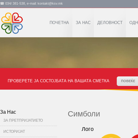
☎ 034/ 381-538, e-mail: kontakt@ksv.mk
ПОЧЕТНА
ЗА НАС
ДЕЛОВНОСТ
ОДН
ПРОВЕРЕТЕ ЈА СОСТОЈБАТА НА ВАШАТА СМЕТКА
ПОВЕЌЕ
За Нас
Симболи
ЗА ПРЕТПРИЈАТИЕТО
Лого
ИСТОРИЈАТ