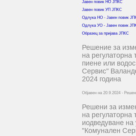
Јавен повик НО ЈПКС
Јавен повик УП ЈПКС
Одлука НО - Јавен повик ЈП
Одлука УО - Јавен повик ЈП
Образец за пријава ЈПКС
Решение за изм
на регулаторна 
пиене или водо
Сервис" Валандо
2024 година
Објавен на 20.9.2024 - Реше
Решени за изме
на регулаторна
иодведуване на 
"Комунален Сер