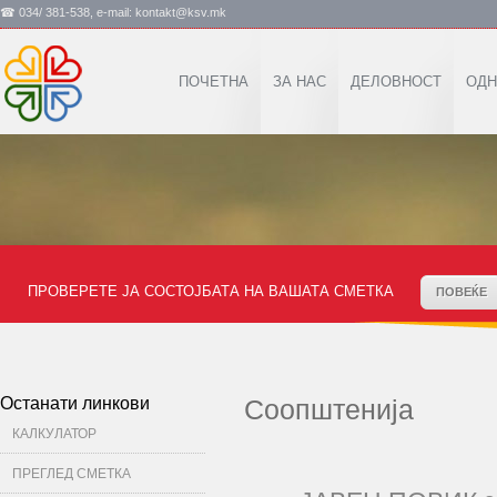
☎ 034/ 381-538, e-mail: kontakt@ksv.mk
ПОЧЕТНА
ЗА НАС
ДЕЛОВНОСТ
ОДН
ПРОВЕРЕТЕ ЈА СОСТОЈБАТА НА ВАШАТА СМЕТКА
ПОВЕЌЕ
Останати линкови
Соопштенија
КАЛКУЛАТОР
ПРЕГЛЕД СМЕТКА