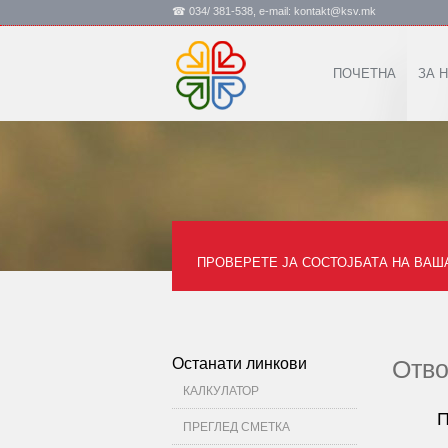
☎ 034/ 381-538, e-mail: kontakt@ksv.mk
ПОЧЕТНА
ЗА 
ПРОВЕРЕТЕ ЈА СОСТОЈБАТА НА ВАШ
Останати линкови
Отво
КАЛКУЛАТОР
П
ПРЕГЛЕД СМЕТКА