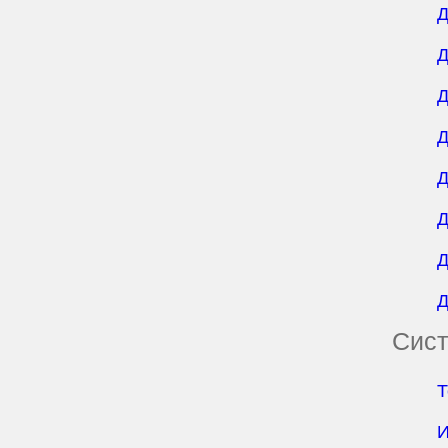
Д
Д
Д
Д
Д
Д
Д
Д
Сист
Т
И