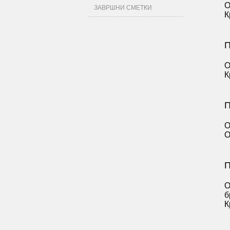
О
ЗАВРШНИ СМЕТКИ
К
П
О
К
П
О
О
П
О
б
К