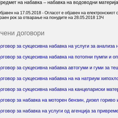
редмет на набавка – набавка на водоводни материј
бјавен на 17.05.2018 - Огласот е објавен на електронскиот
раен рок за отварање на понудите на 28.05.2018 13Ч
чени договори
оговор за сукцесивна набавка на услуги за анализа 
оговор за сукцесивна набавка на потопни пумпи и оп
оговор за сукцесивна набавка автогуми и гуми за те
оговор за сукцесивна набавка на на натриум хипохло
оговор за сукцесивна набавка на канцелариски матер
оговор за набавка на моторен бензин, дизел гориво 
оговор за набавка на услуги од агенција за приврем